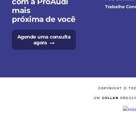
com a PróAudi
Trabalhe Con
mais
próxima de você
Agende uma consulta
agora
COPYRIGHT Ⓒ TO
UM
COLLAB
ORGULH