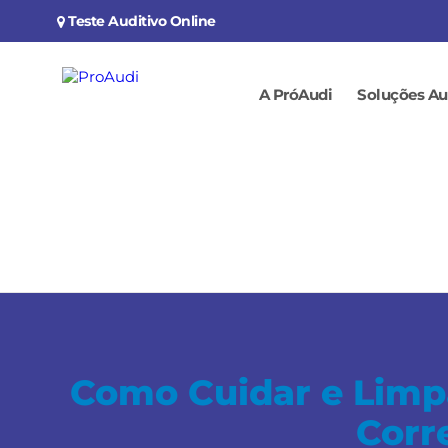
Teste Auditivo Online
A PróAudi
Soluções Au
Como Cuidar e Limp
Corr