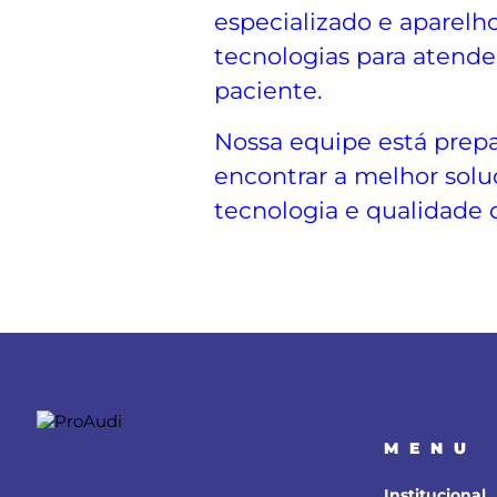
especializado e aparelh
tecnologias para atende
paciente.
Nossa equipe está prepa
encontrar a melhor solu
tecnologia e qualidade d
MENU
Institucional