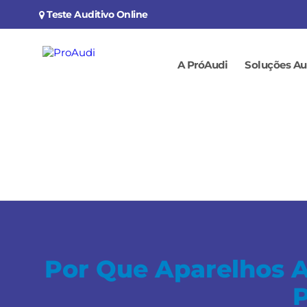
Teste Auditivo Online
A PróAudi
Soluções Au
Por Que Aparelhos A
P